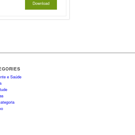
Download
EGORIES
nte e Saúde
a
tude
ias
ategoria
mo