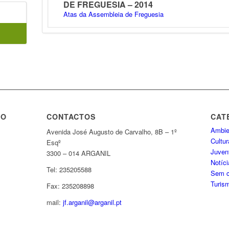
DE FREGUESIA – 2014
Atas da Assembleia de Freguesia
TO
CONTACTOS
CAT
Ambie
Avenida José Augusto de Carvalho, 8B – 1º
Cultur
Esqº
Juven
3300 – 014 ARGANIL
Notíc
Tel: 235205588
Sem c
Turis
Fax: 235208898
mail:
jf.arganil@arganil.pt