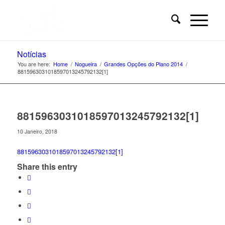
Notícias
You are here:
Home
/
Nogueira
/
Grandes Opções do Plano 2014
/
8815963031018597013245792132[1]
8815963031018597013245792132[1]
10 Janeiro, 2018
8815963031018597013245792132[1]
Share this entry