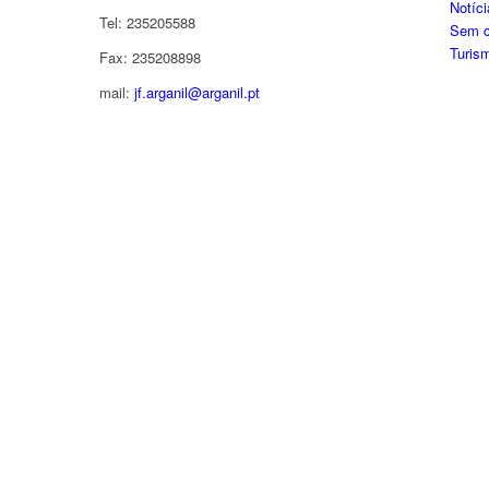
Notíc
Tel: 235205588
Sem c
Turis
Fax: 235208898
mail:
jf.arganil@arganil.pt