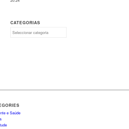
20:24
CATEGORIAS
Categorias
EGORIES
nte e Saúde
a
tude