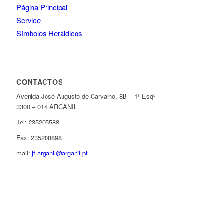
Página Principal
Service
Símbolos Heráldicos
CONTACTOS
Avenida José Augusto de Carvalho, 8B – 1º Esqº
3300 – 014 ARGANIL
Tel: 235205588
Fax: 235208898
mail:
jf.arganil@arganil.pt